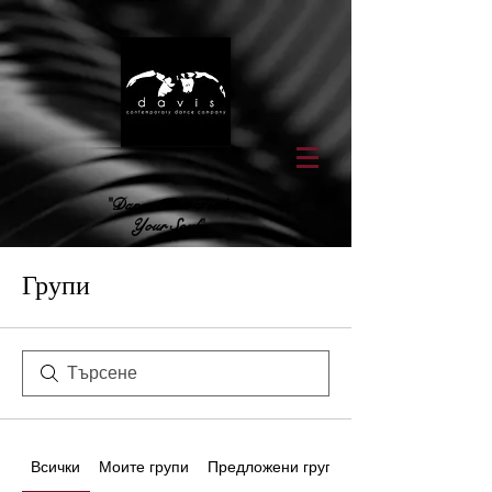
"Dance That Feeds
Your Soul"
Групи
Всички
Моите групи
Предложени групи